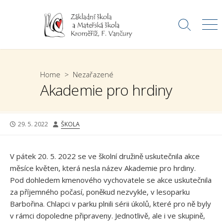
Skip
to
Search
Me
content
Toggle
Home
>
Nezařazené
Akademie pro hrdiny
PUBLISHED
AUTHOR
29. 5. 2022
ŠKOLA
DATE
V pátek 20. 5. 2022 se ve školní družině uskutečnila akce
měsíce květen, která nesla název Akademie pro hrdiny.
Pod dohledem kmenového vychovatele se akce uskutečnila
za příjemného počasí, poněkud nezvykle, v lesoparku
Barbořina. Chlapci v parku plnili sérii úkolů, které pro ně byly
v rámci dopoledne připraveny. Jednotlivě, ale i ve skupině,