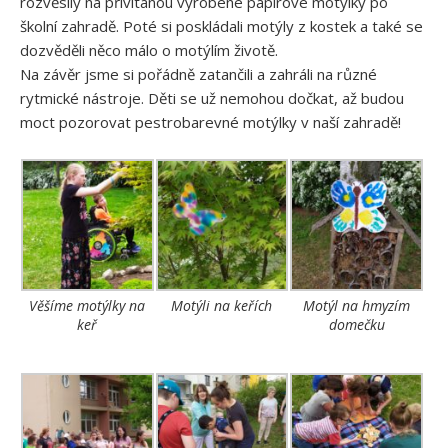
rozvěsily na přivítanou vyrobené papírové motýlky po
školní zahradě. Poté si poskládali motýly z kostek a také se
dozvěděli něco málo o motýlím životě.
Na závěr jsme si pořádně zatančili a zahráli na různé
rytmické nástroje. Děti se už nemohou dočkat, až budou
moct pozorovat pestrobarevné motýlky v naší zahradě!
Věšíme motýlky na
Motýli na keřích
Motýl na hmyzím
keř
domečku