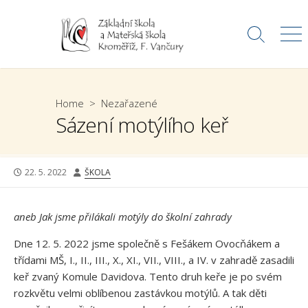
Skip
to
Search
Me
content
Toggle
Home
>
Nezařazené
Sázení motýlího keř
PUBLISHED
AUTHOR
22. 5. 2022
ŠKOLA
DATE
aneb Jak jsme přilákali motýly do školní zahrady
Dne 12. 5. 2022 jsme společně s Fešákem Ovocňákem a
třídami MŠ, I., II., III., X., XI., VII., VIII., a IV. v zahradě zasadili
keř zvaný Komule Davidova. Tento druh keře je po svém
rozkvětu velmi oblíbenou zastávkou motýlů. A tak děti