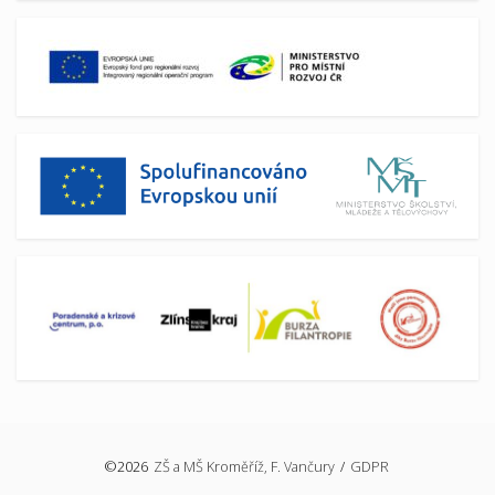
©2026
ZŠ a MŠ Kroměříž, F. Vančury
/
GDPR