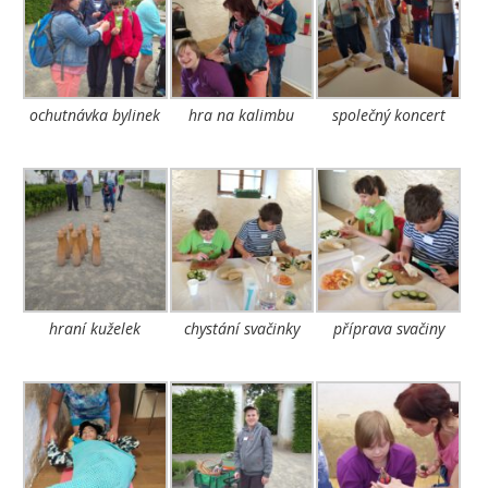
ochutnávka bylinek
hra na kalimbu
společný koncert
hraní kuželek
chystání svačinky
příprava svačiny