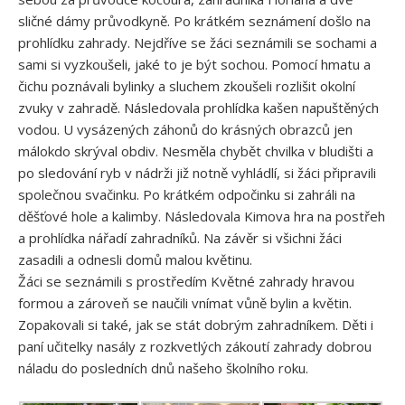
sličné dámy průvodkyně. Po krátkém seznámení došlo na
prohlídku zahrady. Nejdříve se žáci seznámili se sochami a
sami si vyzkoušeli, jaké to je být sochou. Pomocí hmatu a
čichu poznávali bylinky a sluchem zkoušeli rozlišit okolní
zvuky v zahradě. Následovala prohlídka kašen napuštěných
vodou. U vysázených záhonů do krásných obrazců jen
málokdo skrýval obdiv. Nesměla chybět chvilka v bludišti a
po sledování ryb v nádrži již notně vyhládlí, si žáci připravili
společnou svačinku. Po krátkém odpočinku si zahráli na
děšťové hole a kalimby. Následovala Kimova hra na postřeh
a prohlídka nářadí zahradníků. Na závěr si všichni žáci
zasadili a odnesli domů malou květinu.
Žáci se seznámili s prostředím Květné zahrady hravou
formou a zároveň se naučili vnímat vůně bylin a květin.
Zopakovali si také, jak se stát dobrým zahradníkem. Děti i
paní učitelky nasály z rozkvetlých zákoutí zahrady dobrou
náladu do posledních dnů našeho školního roku.