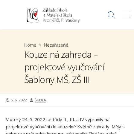
Skip
to
Search
Me
content
Toggle
Home
>
Nezařazené
Kouzelná zahrada –
projektové vyučování
Šablony MŠ, ZŠ III
PUBLISHED
AUTHOR
5. 6. 2022
ŠKOLA
DATE
V úterý 24. 5. 2022 se třídy II., III. a IV vypravily na
projektové vyučování do kouzelné Květné zahrady. Měly s
sebou za průvodce kocoura, zahradníka Floriána a dvě