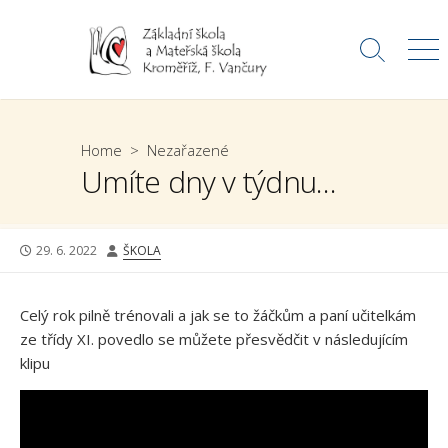
Skip
to
Search
Me
content
Toggle
Home
>
Nezařazené
Umíte dny v týdnu…
PUBLISHED
AUTHOR
29. 6. 2022
ŠKOLA
DATE
Celý rok pilně trénovali a jak se to žáčkům a paní učitelkám
ze třídy XI. povedlo se můžete přesvědčit v následujícím
klipu