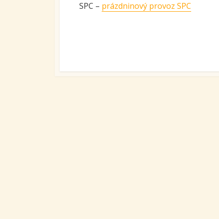
SPC –
prázdninový provoz SPC
Ovoc
Sys
kari
tran
se S
Míst
vzdě
Proj