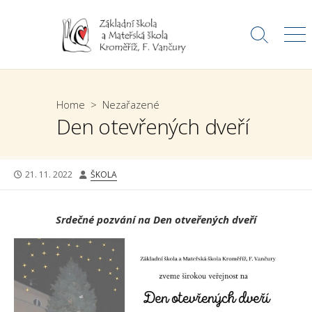
Skip
to
Search
Me
content
Toggle
Home
>
Nezařazené
Den otevřených dveří
PUBLISHED
AUTHOR
21. 11. 2022
ŠKOLA
DATE
Srdečné pozvání na Den otveřených dveří