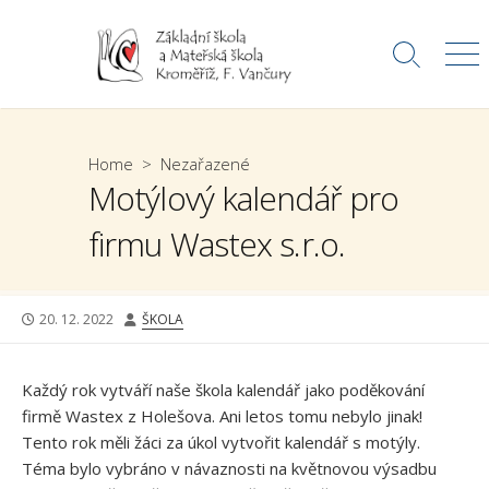
Skip
to
Search
Me
content
Toggle
Home
>
Nezařazené
Motýlový kalendář pro
firmu Wastex s.r.o.
PUBLISHED
AUTHOR
20. 12. 2022
ŠKOLA
DATE
Každý rok vytváří naše škola kalendář jako poděkování
firmě Wastex z Holešova. Ani letos tomu nebylo jinak!
Tento rok měli žáci za úkol vytvořit kalendář s motýly.
Téma bylo vybráno v návaznosti na květnovou výsadbu