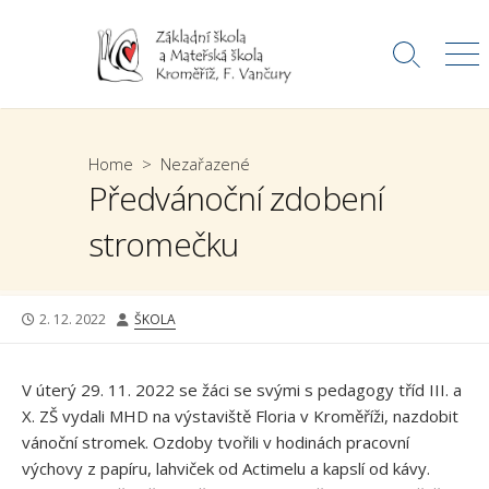
Skip
to
Search
Me
content
Toggle
Home
>
Nezařazené
Předvánoční zdobení
stromečku
PUBLISHED
AUTHOR
2. 12. 2022
ŠKOLA
DATE
V úterý 29. 11. 2022 se žáci se svými s pedagogy tříd III. a
X. ZŠ vydali MHD na výstaviště Floria v Kroměříži, nazdobit
vánoční stromek. Ozdoby tvořili v hodinách pracovní
výchovy z papíru, lahviček od Actimelu a kapslí od kávy.