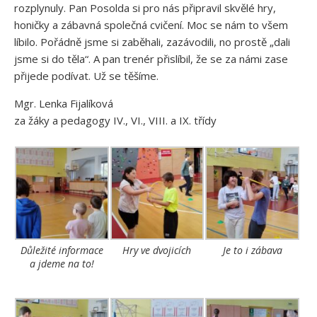
rozplynuly. Pan Posolda si pro nás připravil skvělé hry,
honičky a zábavná společná cvičení. Moc se nám to všem
líbilo. Pořádně jsme si zaběhali, zazávodili, no prostě „dali
jsme si do těla“. A pan trenér přislíbil, že se za námi zase
přijede podívat. Už se těšíme.
Mgr. Lenka Fijalíková
za žáky a pedagogy IV., VI., VIII. a IX. třídy
Důležité informace
Hry ve dvojicích
Je to i zábava
a jdeme na to!