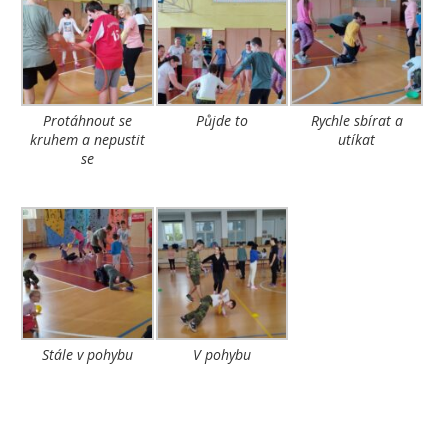
Protáhnout se
Půjde to
Rychle sbírat a
kruhem a nepustit
utíkat
se
Stále v pohybu
V pohybu