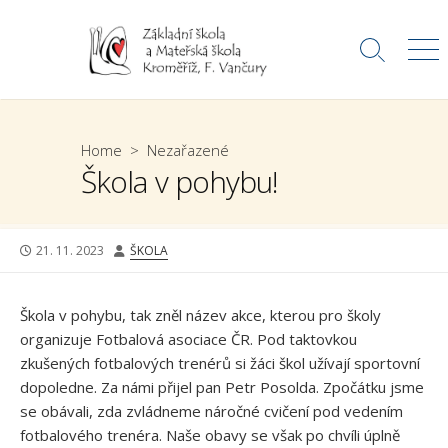
Skip
to
Search
Me
content
Toggle
Home
>
Nezařazené
Škola v pohybu!
PUBLISHED
AUTHOR
21. 11. 2023
ŠKOLA
DATE
Škola v pohybu, tak zněl název akce, kterou pro školy
organizuje Fotbalová asociace ČR. Pod taktovkou
zkušených fotbalových trenérů si žáci škol užívají sportovní
dopoledne. Za námi přijel pan Petr Posolda. Zpočátku jsme
se obávali, zda zvládneme náročné cvičení pod vedením
fotbalového trenéra. Naše obavy se však po chvíli úplně