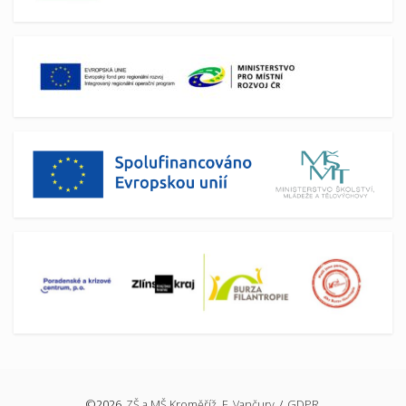
©2026
ZŠ a MŠ Kroměříž, F. Vančury
/
GDPR