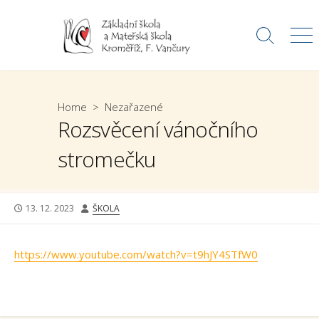
Skip
to
Search
Me
content
Toggle
Home
>
Nezařazené
Rozsvěcení vánočního
stromečku
PUBLISHED
AUTHOR
13. 12. 2023
ŠKOLA
DATE
https://www.youtube.com/watch?v=t9hJY4STfW0