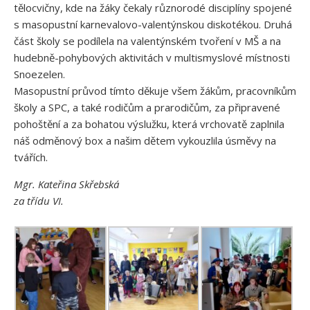
tělocvičny, kde na žáky čekaly různorodé disciplíny spojené
s masopustní karnevalovo-valentýnskou diskotékou. Druhá
část školy se podílela na valentýnském tvoření v MŠ a na
hudebně-pohybových aktivitách v multismyslové místnosti
Snoezelen.
Masopustní průvod tímto děkuje všem žákům, pracovníkům
školy a SPC, a také rodičům a prarodičům, za připravené
pohoštění a za bohatou výslužku, která vrchovatě zaplnila
náš odměnový box a našim dětem vykouzlila úsměvy na
tvářích.
Mgr. Kateřina Skřebská
za třídu VI.