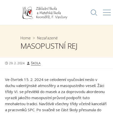
Skip
to
Search
Me
content
Toggle
Home
>
Nezařazené
MASOPUSTNÍ REJ
PUBLISHED
AUTHOR
29. 2. 2024
ŠKOLA
DATE
Ve čtvrtek 15. 2. 2024 se celodenní vyučování neslo v
duchu valentýnské atmosféry a masopustního veselí. Žáci
třídy VI. se převlékli do masek a za doprovodu akordeonu
vyrazili jakožto masopustní průvod podpořit tuto
mnohaletou tradici. Navštívili všechny třídy včetně kanceláří
a pracovníků SPC. Po svačině se část školy přesunula do