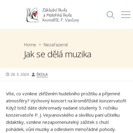
Skip
to
Search
Me
content
Toggle
Home
>
Nezařazené
Jak se dělá muzika
PUBLISHED
AUTHOR
28. 3. 2024
ŠKOLA
DATE
Víte, co vznikne zkřížením hudebního prožitku a příjemné
atmosféry? Výchovný koncert na kroměřížské konzervatoři!
Když totiž dáte dohromady nadané studenty 5. ročníku
konzervatoře P. J. Vejvanovského a skvělou paní učitelku
didaktiky, vznikne nezapomenutelný zážitek s chutí
pohádek, vůní muziky a odleskem mimořádné pohody.