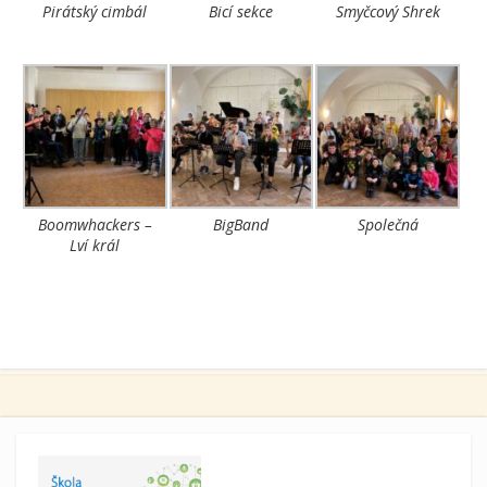
Pirátský cimbál
Bicí sekce
Smyčcový Shrek
Boomwhackers –
BigBand
Společná
Lví král