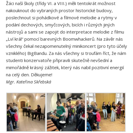
Žáci naší školy (třídy VI. a VIII.) měli tentokrát možnost
nakouknout do vybraných prostor historické budovy,
poslechnout si pohádkové a filmové melodie a rytmy v
podání dechových, smyčcových, bicích i různých jiných
nástrojů a sami se zapojit do interpretace melodie z filmu
„Lví král“ pomocí barevných Boomwhackerů. Na závěr nás
všechny čekal nezapomenutelný minikoncert (pro tyto účely
vzniklého) BigBandu. Za nás všechny si troufám říct, že nám
studenti konzervatoře připravili skutečně nevšední a
mimořádně krásný zážitek, který nás nabil pozitivní energií
na celý den. Děkujeme!
Mgr. Kateřina Skřebská