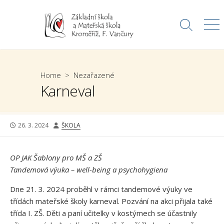
Skip
to
Search
Me
content
Toggle
Home
>
Nezařazené
Karneval
PUBLISHED
AUTHOR
26. 3. 2024
ŠKOLA
DATE
OP JAK Šablony pro MŠ a ZŠ
Tandemová výuka – well-being a psychohygiena
Dne 21. 3. 2024 proběhl v rámci tandemové výuky ve
třídách mateřské školy karneval. Pozvání na akci přijala také
třída I. ZŠ. Děti a paní učitelky v kostýmech se účastnily