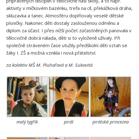
připravených disciplín v tělocvičně naší školy, a to např.
aktivity v míčkovém bazénku, trefa na cíl, překážková dráha,
skluzavka a tanec. Atmosféru doplňovaly veselé dětské
písničky. Nakonec děti dostaly zaslouženou odměnu a
diplom za účast. I přes nižší počet zúčastněných panovala v
tělocvičně dobrá nálada, děti si to vyloženě užívaly. Při
společně stráveném čase utužily předškolní děti vztah se
žáky I. ZŠ a možná vznikla i nová přátelství.
za kolektiv MŠ M. Pluhařová a M. Sukovitá
malý tygřík
pirát
pirátská princezna