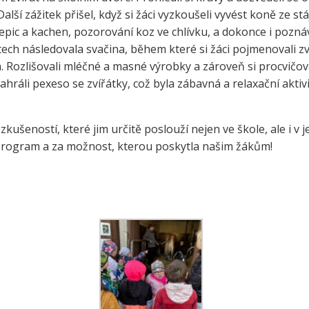
alší zážitek přišel, když si žáci vyzkoušeli vyvést koně ze st
e a zelenina do škol
třída ZŠ IX
epic a kachen, pozorování koz ve chlívku, a dokonce i pozná
témová podpora
třída ZŠ X
stech následovala svačina, během které si žáci pojmenovali 
érového poradenství a
a. Rozlišovali mléčné a masné výrobky a zároveň si procvičo
zitních programů žáků
zahráli pexeso se zvířátky, což byla zábavná a relaxační aktiv
VP pro ČR
ní akční plán rozvoje
lávání v ORP Kroměříž II
zkušeností, které jim určitě poslouží nejen ve škole, ale i v
program a za možnost, kterou poskytla našim žákům!
ekt MenSI