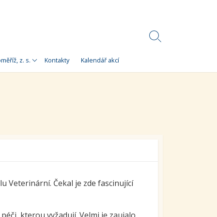
Search
Toggle
Korálky)
měříž, z. s.
Kontakty
Kalendář akcí
e
 Korálky Kroměříž
a finanční zdroje
ní setkání
ra pro
orálky Kroměříž,
u Veterinární. Čekal je zde fascinující
péči, kterou vyžadují. Velmi je zaujalo