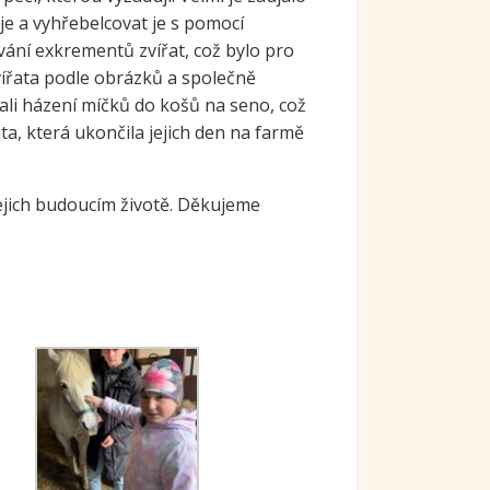
áje a vyhřebelcovat je s pomocí
vání exkrementů zvířat, což bylo pro
zvířata podle obrázků a společně
vali házení míčků do košů na seno, což
ita, která ukončila jejich den na farmě
 jejich budoucím životě. Děkujeme