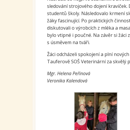
sledování strojového dojení kraviček. D
Ovoc
studentů školy. Následovalo krmení sl
Sys
žáky fascinující. Po praktických činno
kari
diskutovali o výrobcích z mléka a mas
tran
bylo vtipné i poučné. Na závěr si žáci 
se S
s úsměvem na tváři.
Míst
vzdě
Žáci odcházeli spokojení a plní nových 
Tauferově SOŠ Veterinární za skvělý 
Proj
Mgr. Helena Peřinová
Veronika Kalendová