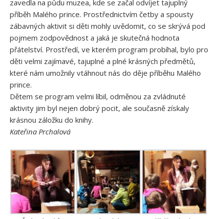
zavedla na půdu muzea, kde se začal odvíjet tajuplný
příběh Malého prince. Prostřednictvím četby a spousty
zábavných aktivit si děti mohly uvědomit, co se skrývá pod
pojmem zodpovědnost a jaká je skutečná hodnota
přátelství. Prostředí, ve kterém program probíhal, bylo pro
děti velmi zajímavé, tajuplné a plné krásných předmětů,
které nám umožnily vtáhnout nás do děje příběhu Malého
prince.
Dětem se program velmi líbil, odměnou za zvládnuté
aktivity jim byl nejen dobrý pocit, ale současně získaly
krásnou záložku do knihy.
Kateřina Prchalová