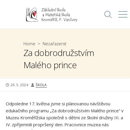
Skip
to
Search
Me
content
Toggle
Home
>
Nezařazené
Za dobrodružstvím
Malého prince
PUBLISHED
AUTHOR
26. 5. 2024
ŠKOLA
DATE
Odpoledne 17. května jsme si plánovanou návštěvou
edukačního programu „Za dobrodružstvím Malého prince“ v
Muzeu Kroměřížska společně s dětmi ze školní družiny III. a
IV. zpříjemnili propršený den. Pracovnice muzea nás