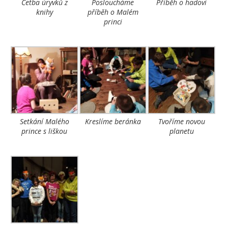
Četba úryvků z
Posloucháme
Příběh o hadovi
knihy
příběh o Malém
princi
Setkání Malého
Kreslíme beránka
Tvoříme novou
prince s liškou
planetu