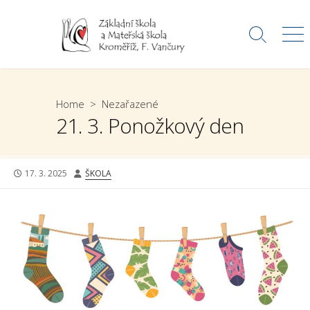
Skip
to
Search
Me
content
Toggle
Home
>
Nezařazené
21. 3. Ponožkový den
PUBLISHED
AUTHOR
17. 3. 2025
ŠKOLA
DATE