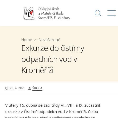
Skip
to
Search
Me
content
Toggle
Home
>
Nezařazené
Exkurze do čistírny
odpadních vod v
Kroměříži
PUBLISHED
AUTHOR
21. 4. 2025
ŠKOLA
DATE
V úterý 15. dubna se žáci třídy VI., VIII. a IX. zúčastnili
exkurze v Čistírně odpadních vod v Kroměříži. Celou
prohlídkou nás provázel zaměstnanec společnosti