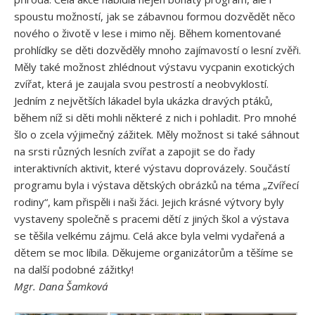
spoustu možností, jak se zábavnou formou dozvědět něco
nového o životě v lese i mimo něj. Během komentované
prohlídky se děti dozvěděly mnoho zajímavostí o lesní zvěři.
Měly také možnost zhlédnout výstavu vycpanin exotických
zvířat, která je zaujala svou pestrostí a neobvyklostí.
Jedním z největších lákadel byla ukázka dravých ptáků,
během níž si děti mohli některé z nich i pohladit. Pro mnohé
šlo o zcela výjimečný zážitek. Měly možnost si také sáhnout
na srsti různých lesních zvířat a zapojit se do řady
interaktivních aktivit, které výstavu doprovázely. Součástí
programu byla i výstava dětských obrázků na téma „Zvířecí
rodiny“, kam přispěli i naši žáci. Jejich krásné výtvory byly
vystaveny společně s pracemi dětí z jiných škol a výstava
se těšila velkému zájmu. Celá akce byla velmi vydařená a
dětem se moc líbila. Děkujeme organizátorům a těšíme se
na další podobné zážitky!
Mgr. Dana Šamková