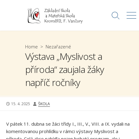
Skip
to
Search
Me
content
Toggle
Home
>
Nezařazené
Výstava „Myslivost a
příroda“ zaujala žáky
napříč ročníky
PUBLISHED
AUTHOR
15. 4. 2025
ŠKOLA
DATE
V pátek 11. dubna se žáci třídy I., III., V., VIII. a IX. vydali na
komentovanou prohlídku v rámci výstavy Myslivost a
příroda. Celá akce nabídla nejen bohatý program, ale i