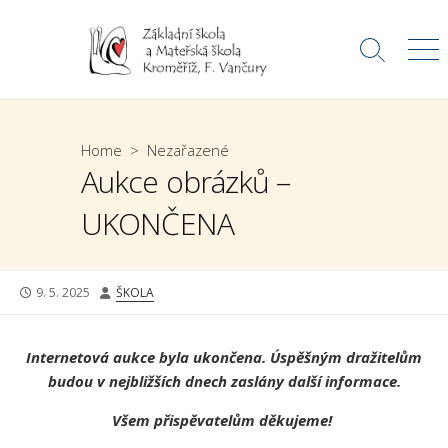
Skip
to
Search
Me
content
Toggle
Home
>
Nezařazené
Aukce obrázků –
UKONČENA
PUBLISHED
AUTHOR
9. 5. 2025
ŠKOLA
DATE
Internetová aukce byla ukončena. Úspěšným dražitelům
budou v nejbližších dnech zaslány další informace.
Všem přispěvatelům děkujeme!