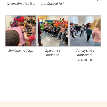
výtvarném ateliéru.
pohádkové říši.
Sbíráme notičky.
Zpíváme v
Tancujeme v
hudebně.
doprovodu
orchestru.