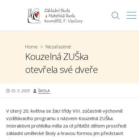
Skip
to
Search
Me
content
Toggle
Home
>
Nezařazené
Kouzelná ZUŠka
otevřela své dveře
PUBLISHED
AUTHOR
25. 5. 2025
ŠKOLA
DATE
V úterý 20. května se žáci třídy VIII. zúčastnili výchovně
vzdělávacího programu s názvem Kouzelná ZUŠka.
Interaktivní prohlídka měla za cíl přiblížit dětem prostředí
základní umělecké školy a hravou formou jim představit