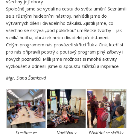
všechny její obory.
Společně jsme se vydali na cestu do světa umění. Seznámili
se s různými hudebními nástroji, nahlédli jsme do
výtvarných dílen i divadelního zákulisí. Zjistili jsme, co
všechno se skrývá „pod pokličkou“ umělecké tvorby – jak
vzniká hudba, obrázek nebo divadelní představení.
Celým programem nás provázeli skřítci Ťuk a Cink, kteří si
pro nás připravili pestrý a poutavý program plný zábavy i
nových poznatků. Měli jsme možnost si mnohé aktivity
vyzkoušet a odnesli jsme si spoustu zážitků a inspirace.
Mgr. Dana Šamková
Kreslíme ve
Návštěva v
Přivítání se skřítky.