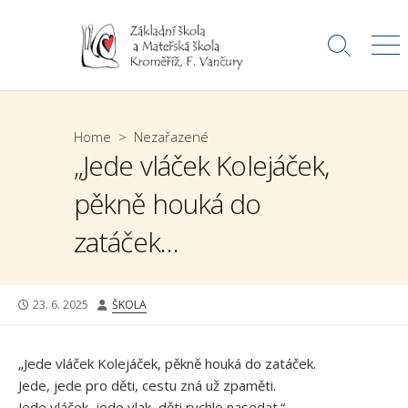
Skip
to
Search
Me
content
Toggle
Home
>
Nezařazené
„Jede vláček Kolejáček,
pěkně houká do
zatáček…
PUBLISHED
AUTHOR
23. 6. 2025
ŠKOLA
DATE
„Jede vláček Kolejáček, pěkně houká do zatáček.
Jede, jede pro děti, cestu zná už zpaměti.
Jede vláček, jede vlak, děti rychle nasedat.“