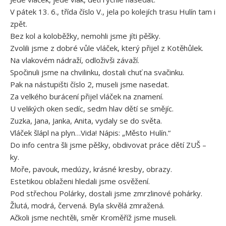
V pátek 13. 6., třída číslo V., jela po kolejích trasu Hulín tam i
zpět.
Bez kol a koloběžky, nemohli jsme jíti pěšky.
Zvolili jsme z dobré vůle vláček, který přijel z Kotěhůlek.
Na vlakovém nádraží, odloživši závaží.
Spočinuli jsme na chvilinku, dostali chuť na svačinku.
Pak na nástupišti číslo 2, museli jsme nasedat.
Za velkého burácení přijel vláček na znamení.
U velikých oken sedíc, sedm hlav dětí se smějíc.
Zuzka, Jana, Janka, Anita, vydaly se do světa.
Vláček šlápl na plyn…Vida! Nápis: „Město Hulín.“
Do info centra šli jsme pěšky, obdivovat práce dětí ZUŠ –
ky.
Moře, pavouk, medúzy, krásné kresby, obrazy.
Estetikou oblaženi hledali jsme osvěžení.
Pod střechou Polárky, dostali jsme zmrzlinové pohárky.
Žlutá, modrá, červená. Byla skvělá zmražená.
Ačkoli jsme nechtěli, směr Kroměříž jsme museli.