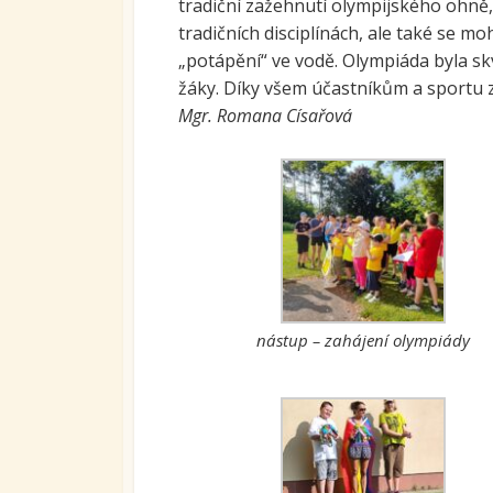
tradiční zažehnutí olympijského ohně, 
Ovoc
tradičních disciplínách, ale také se m
„potápění“ ve vodě. Olympiáda byla skv
Sys
žáky. Díky všem účastníkům a sportu 
kari
tran
Mgr. Romana Císařová
se S
Míst
vzdě
Proj
nástup – zahájení olympiády