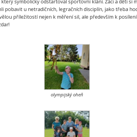
který symbolicky odstartoval sportovní klání. Žáci a děti si 
e a zelenina do škol
ohli pobavit u netradičních, legračních disciplín, jako třeba
třída ZŠ IX
ělou příležitostí nejen k měření sil, ale především k posíle
témová podpora
třída ZŠ X
zdar!
érového poradenství a
zitních programů žáků
VP pro ČR
ní akční plán rozvoje
lávání v ORP Kroměříž II
ekt MenSI
olympijský oheň