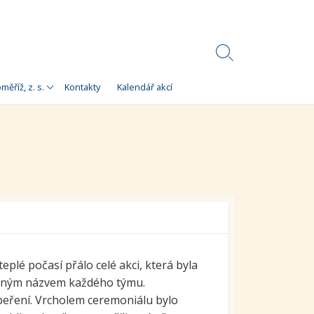
Search
Toggle
Korálky)
měříž, z. s.
Kontakty
Kalendář akcí
e
 Korálky Kroměříž
a finanční zdroje
ní setkání
ra pro
orálky Kroměříž,
eplé počasí přálo celé akci, která byla
tipným názvem každého týmu.
upeření. Vrcholem ceremoniálu bylo