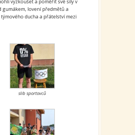
mohli vyzkoušet a poměřit své síly v
 hod gumákem, lovení předmětů a
ní týmového ducha a přátelství mezi
slib sportovců