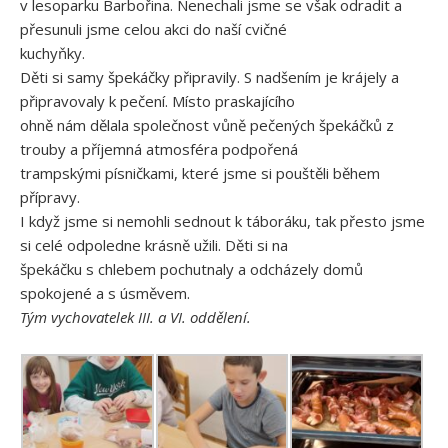
v lesoparku Barbořina. Nenechali jsme se však odradit a
přesunuli jsme celou akci do naší cvičné
kuchyňky.
Děti si samy špekáčky připravily. S nadšením je krájely a
připravovaly k pečení. Místo praskajícího
ohně nám dělala společnost vůně pečených špekáčků z
trouby a příjemná atmosféra podpořená
trampskými písničkami, které jsme si pouštěli během
přípravy.
I když jsme si nemohli sednout k táboráku, tak přesto jsme
si celé odpoledne krásně užili. Děti si na
špekáčku s chlebem pochutnaly a odcházely domů
spokojené a s úsměvem.
Tým vychovatelek III. a VI. oddělení.