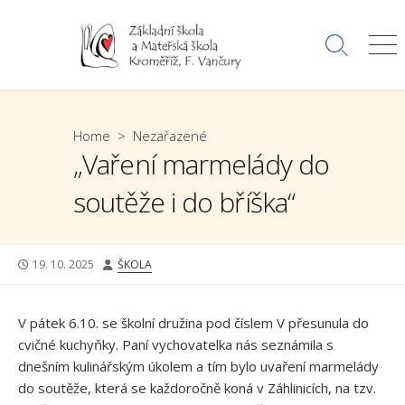
Skip
to
Search
Me
content
Toggle
Home
>
Nezařazené
„Vaření marmelády do
soutěže i do bříška“
PUBLISHED
AUTHOR
19. 10. 2025
ŠKOLA
DATE
V pátek 6.10. se školní družina pod číslem V přesunula do
cvičné kuchyňky. Paní vychovatelka nás seznámila s
dnešním kulinářským úkolem a tím bylo uvaření marmelády
do soutěže, která se každoročně koná v Záhlinicích, na tzv.