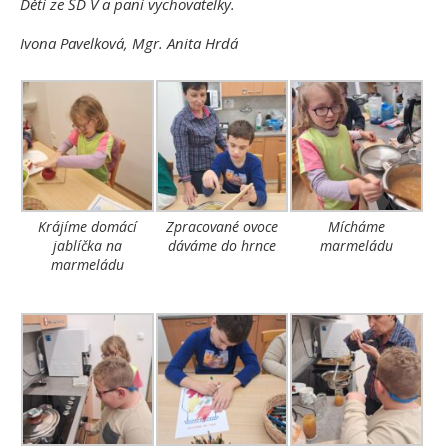
Děti ze ŠD V a paní vychovatelky.
Ivona Pavelková, Mgr. Anita Hrdá
Krájíme domácí
Zpracované ovoce
Mícháme
jablíčka na
dáváme do hrnce
marmeládu
marmeládu