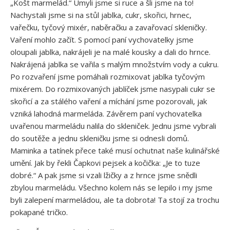
„Košt marmelád.“ Umyli jsme si ruce a šli jsme na to!
Nachystali jsme si na stůl jablka, cukr, skořici, hrnec,
vařečku, tyčový mixér, naběračku a zavařovací skleničky.
Vaření mohlo začít. S pomocí paní vychovatelky jsme
oloupali jablka, nakrájeli je na malé kousky a dali do hrnce.
Nakrájená jablka se vařila s malým množstvím vody a cukru.
Po rozvaření jsme pomáhali rozmixovat jablka tyčovým
mixérem. Do rozmixovaných jablíček jsme nasypali cukr se
skořicí a za stálého vaření a míchání jsme pozorovali, jak
vzniká lahodná marmeláda. Závěrem paní vychovatelka
uvařenou marmeládu nalila do skleniček. Jednu jsme vybrali
do soutěže a jednu skleničku jsme si odnesli domů.
Maminka a tatínek přece také musí ochutnat naše kulinářské
umění. Jak by řekli Čapkovi pejsek a kočička: „Je to tuze
dobré.“ A pak jsme si vzali lžičky a z hrnce jsme snědli
zbylou marmeládu. Všechno kolem nás se lepilo i my jsme
byli zalepení marmeládou, ale ta dobrota! Ta stojí za trochu
pokapané tričko.