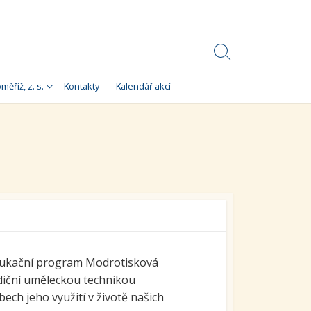
Search
Toggle
Korálky)
měříž, z. s.
Kontakty
Kalendář akcí
e
 Korálky Kroměříž
a finanční zdroje
ní setkání
ra pro
orálky Kroměříž,
 edukační program Modrotisková
diční uměleckou technikou
bech jeho využití v životě našich