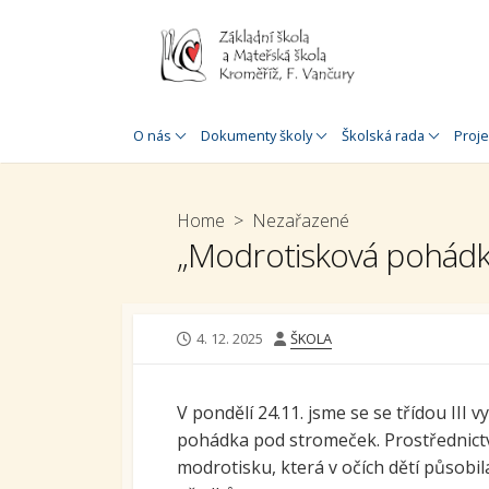
Skip
to
content
Historie školy
Úřední deska
Jednací řád
Zahr
O nás
Dokumenty školy
Školská rada
Proje
O nás
Rozpočet
Plán práce
Proj
MŠ a 
Speciálněpedagogická
Organizace školního roku
Home
>
Nezařazené
podpora
Proj
„Modrotisková pohádk
Inspekční zpráva
MŠ a 
Doplňková
Výroční zpráva
speciálněpedagogická
Šabl
podpora
Výroční zpráva o poskytnutí
Šablo
PUBLISHED
AUTHOR
4. 12. 2025
ŠKOLA
informací
Virtuální prohlídka
DATE
Douč
GDPR
30. výročí založení školy
V pondělí 24.11. jsme se se třídou II
Stav
Prohlášení o přístupnosti
školy
pohádka pod stromeček. Prostřednictv
škol
modrotisku, která v očích dětí působil
Whistleblowing
Krom