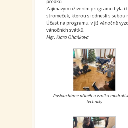
předků.
Ovoc
Zajímavým oživením programu byla i 
stromeček, kterou si odnesli s sebou
Sys
Účast na programu, v již vánočně vyzd
kari
tran
vánočních svátků.
se S
Mgr. Klára Oháňková
Míst
vzdě
Proj
Posloucháme příběh o vzniku modrotis
techniky