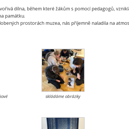
e a zelenina do škol
tvořivá dílna, během které žákům s pomocí pedagogů, vzni
třída ZŠ IX
 na památku.
témová podpora
třída ZŠ X
obených prostorách muzea, nás příjemně naladila na atmosfé
érového poradenství a
zitních programů žáků
VP pro ČR
ní akční plán rozvoje
lávání v ORP Kroměříž II
ekt MenSI
kové
skládáme obrázky