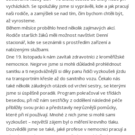
vycházkách. Se spolužáky jsme si vyprávěli, kde a jak pracují
naši rodiče, a zamýšleli se nad tím, čím bychom chtěli být,
až vyrosteme.
Během měsíce proběhlo hned několik zajímavých akcí.
Rodiče starších žáků měli možnost navštívit Denní
stacionář, kde se seznámili s prostředím zařízení a
nabízenými službami.
Dne 19. listopadu k nám zavítali zdravotníci z kroměřížské
nemocnice. Nejprve jsme si mohli důkladně prohlédnout
sanitku a ti nejodvážnější si díky panu řidiči vyzkoušeli jízdu
na transportním křesle až do sanitního vozu. Čekalo nás
také několik záludných otázek od vrchní sestry, se kterými
jsme si úspěšně poradili. Program pokračoval ve třídách
besedou, při níž nám sestřičky z oddělení následné péče
přiblížily svou práci a představily nejrůznější pomůcky,
které při ní používají. Mnohé z nich jsme si mohli sami
vyzkoušet – největší zájem byl o měření krevního tlaku.
Dozvěděli jsme se také, jaké profese v nemocnici pracují a