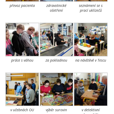
převoz pacienta
zdravotnické
seznámení se s
ošetření
prací uklízečů
práce s váhou
za pokladnou
na návštěvě v Tescu
v učebnách OU
výběr surovin
v detektivní