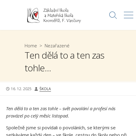
Skip
to
Search
Me
content
Toggle
Home
>
Nezařazené
Ten dělá to a ten zas
tohle…
PUBLISHED
AUTHOR
16. 12. 2025
ŠKOLA
DATE
Ten dělá to a ten zas tohle – svět povolání a profesí nás
provázel po celý měsíc listopad.
Společně jsme si povídali o povoláních, se kterými se
setkáváme každý den – ve škole, cestou do školy nebo při