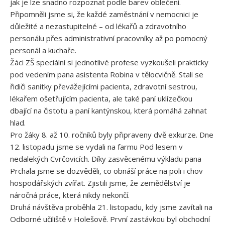
jak je lze snadno rozpoznat podle barev oblečení.
Připomněli jsme si, že každé zaměstnání v nemocnici je
důležité a nezastupitelné – od lékařů a zdravotního
personálu přes administrativní pracovníky až po pomocný
personál a kuchaře.
Žáci ZŠ speciální si jednotlivé profese vyzkoušeli prakticky
pod vedením pana asistenta Robina v tělocvičně. Stali se
řidiči sanitky převážejícími pacienta, zdravotní sestrou,
lékařem ošetřujícím pacienta, ale také paní uklízečkou
dbající na čistotu a paní kantýnskou, která pomáhá zahnat
hlad.
Pro žáky 8. až 10. ročníků byly připraveny dvě exkurze. Dne
12. listopadu jsme se vydali na farmu Pod lesem v
nedalekých Cvrčovicích. Díky zasvěcenému výkladu pana
Prchala jsme se dozvěděli, co obnáší práce na poli i chov
hospodářských zvířat. Zjistili jsme, že zemědělství je
náročná práce, která nikdy nekončí.
Druhá návštěva proběhla 21. listopadu, kdy jsme zavítali na
Odborné učiliště v Holešově. První zastávkou byl obchodní