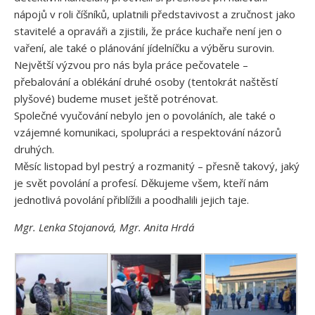
nápojů v roli číšníků, uplatnili představivost a zručnost jako
stavitelé a opraváři a zjistili, že práce kuchaře není jen o
vaření, ale také o plánování jídelníčku a výběru surovin.
Největší výzvou pro nás byla práce pečovatele –
přebalování a oblékání druhé osoby (tentokrát naštěstí
plyšové) budeme muset ještě potrénovat.
Společné vyučování nebylo jen o povoláních, ale také o
vzájemné komunikaci, spolupráci a respektování názorů
druhých.
Měsíc listopad byl pestrý a rozmanitý – přesně takový, jaký
je svět povolání a profesí. Děkujeme všem, kteří nám
jednotlivá povolání přiblížili a poodhalili jejich taje.
Mgr. Lenka Stojanová, Mgr. Anita Hrdá