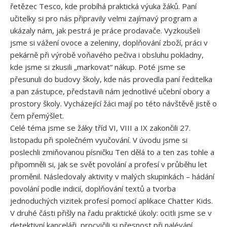
řetězec Tesco, kde probíhá praktická výuka žáků. Paní
učitelky si pro nás připravily velmi zajímavý program a
ukázaly nám, jak pestrá je práce prodavače. Vyzkoušeli
jsme si vážení ovoce a zeleniny, doplňování zboží, práci v
pekárně při výrobě voňavého pečiva i obsluhu pokladny,
kde jsme si zkusili „markovat“ nákup. Poté jsme se
přesunuli do budovy školy, kde nás provedla paní ředitelka
a pan zástupce, představili nám jednotlivé učební obory a
prostory školy. Vycházející žáci mají po této návštěvě jistě o
čem přemýšlet.
Celé téma jsme se žáky tříd VI, VIII a IX zakončili 27.
listopadu při společném vyučování. V úvodu jsme si
poslechli zmiňovanou písničku Ten dělá to a ten zas tohle a
připomněli si, jak se svět povolání a profesí v průběhu let
proměnil. Následovaly aktivity v malých skupinkách – hádání
povolání podle indicií, doplňování textů a tvorba
jednoduchých vizitek profesí pomocí aplikace Chatter Kids.
V druhé části přišly na řadu praktické úkoly: ocitli jsme se v
detektivní kanceláři, procvičili si přesnost při nalévání