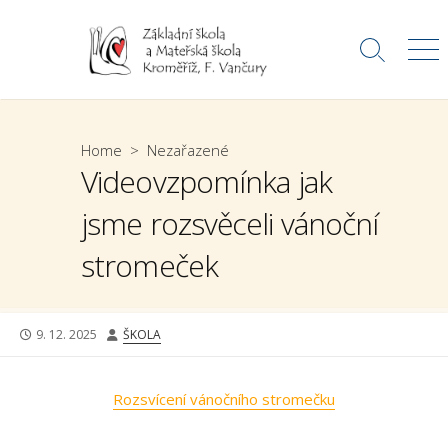
Skip
to
Search
Me
content
Toggle
Home
>
Nezařazené
Videovzpomínka jak
jsme rozsvěceli vánoční
stromeček
PUBLISHED
AUTHOR
9. 12. 2025
ŠKOLA
DATE
Rozsvícení vánočního stromečku