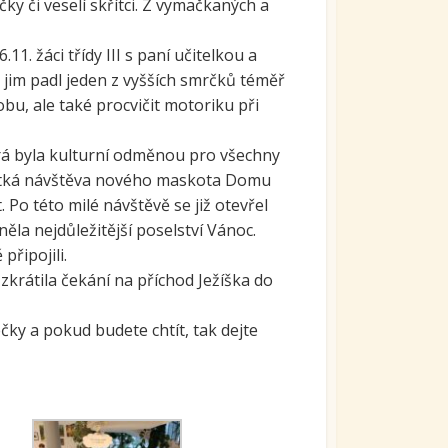
y či veselí skřítci. Z vymačkaných a
1. žáci třídy III s paní učitelkou a
 jim padl jeden z vyšších smrčků téměř
obu, ale také procvičit motoriku při
erá byla kulturní odměnou pro všechny
krátká návštěva nového maskota Domu
 Po této milé návštěvě se již otevřel
ěla nejdůležitější poselství Vánoc.
řipojili.
zkrátila čekání na příchod Ježíška do
ky a pokud budete chtít, tak dejte