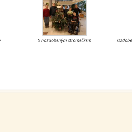
y
S nazdobeným stromečkem
Ozdoben