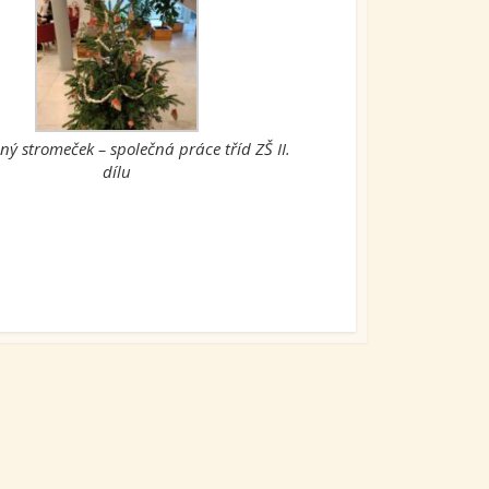
ý stromeček – společná práce tříd ZŠ II.
dílu