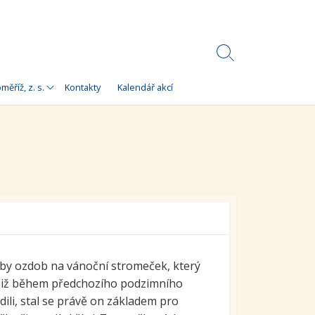
Search
Toggle
Korálky)
měříž, z. s.
Kontakty
Kalendář akcí
e
 Korálky Kroměříž
a finanční zdroje
ní setkání
ra pro
orálky Kroměříž,
ýroby ozdob na vánoční stromeček, který
 již během předchozího podzimního
ili, stal se právě on základem pro