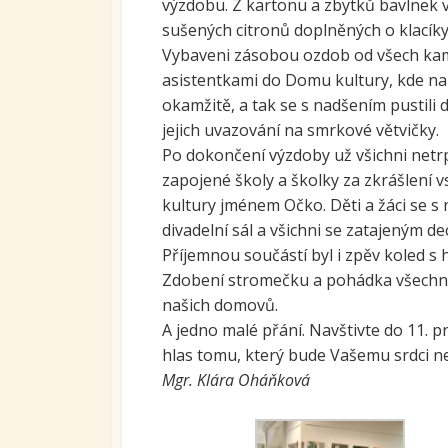
výzdobu. Z kartonu a zbytků bavlnek v
Ovoc
sušených citronů doplněných o klací
Vybaveni zásobou ozdob od všech kamarád
Sys
asistentkami do Domu kultury, kde na 
kari
tran
okamžitě, a tak se s nadšením pustili 
se S
jejich uvazování na smrkové větvičky.
Po dokončení výzdoby už všichni netr
Míst
vzdě
zapojené školy a školky za zkrášlení
kultury jménem Očko. Děti a žáci se s 
Proj
divadelní sál a všichni se zatajeným d
Příjemnou součástí byl i zpěv koled s
Zdobení stromečku a pohádka všechny k
našich domovů.
A jedno malé přání. Navštivte do 11. 
hlas tomu, který bude Vašemu srdci nej
Mgr. Klára Oháňková