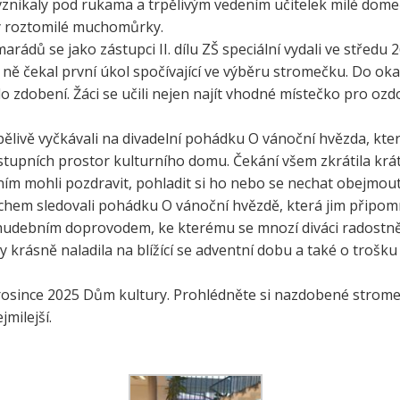
znikaly pod rukama a trpělivým vedením učitelek milé domečk
e a zelenina do škol
ky roztomilé muchomůrky.
třída ZŠ IX
ů se jako zástupci II. dílu ZŠ speciální vydali ve středu 26.1
témová podpora
třída ZŠ X
ně čekal první úkol spočívající ve výběru stromečku. Do oka
érového poradenství a
zitních programů žáků
do zdobení. Žáci se učili nejen najít vhodné místečko pro ozd
VP pro ČR
pělivě vyčkávali na divadelní pohádku O vánoční hvězda, kt
ní akční plán rozvoje
lávání v ORP Kroměříž II
 vstupních prostor kulturního domu. Čekání všem zkrátila 
ním mohli pozdravit, pohladit si ho nebo se nechat obejmout.
ekt MenSI
echem sledovali pohádku O vánoční hvězdě, která jim připomn
 hudebním doprovodem, ke kterému se mnozí diváci radostně p
rásně naladila na blížící se adventní dobu a také o trošku 
prosince 2025 Dům kultury. Prohlédněte si nazdobené stromeč
milejší.