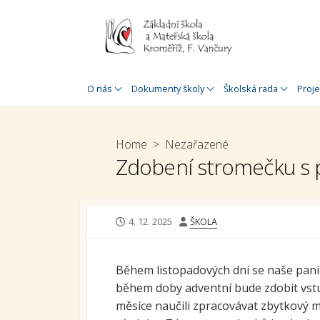
Skip
to
content
Historie školy
Úřední deska
Jednací řád
Zahr
O nás
Dokumenty školy
Školská rada
Proje
O nás
Rozpočet
Plán práce
Proj
MŠ a 
Speciálněpedagogická
Organizace školního roku
Home
>
Nezařazené
podpora
Proj
Zdobení stromečku s 
Inspekční zpráva
MŠ a 
Doplňková
Výroční zpráva
speciálněpedagogická
Šabl
podpora
Výroční zpráva o poskytnutí
Šablo
PUBLISHED
AUTHOR
4. 12. 2025
ŠKOLA
informací
Virtuální prohlídka
DATE
Douč
GDPR
30. výročí založení školy
Během listopadových dní se naše paní u
Stav
Prohlášení o přístupnosti
školy
během doby adventní bude zdobit vst
škol
měsíce naučili zpracovávat zbytkový m
Whistleblowing
Krom