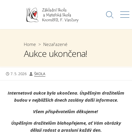
Skip
to
Search
Me
content
Toggle
Home
>
Nezařazené
Aukce ukončena!
PUBLISHED
AUTHOR
7. 5. 2026
ŠKOLA
DATE
Internetová aukce byla ukončena. Úspěšným dražitelům
budou v nejbližších dnech zaslány další informace.
Všem přispěvatelům děkujeme!
Úspěšným dražitelům blahopřejeme, ať Vám obrázky
dělají radost a prosluní každý den.