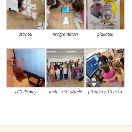
stavitel
programátoři
plakátek
LCD display
malí i velcí učitelé
píšťalka z 3D tisku