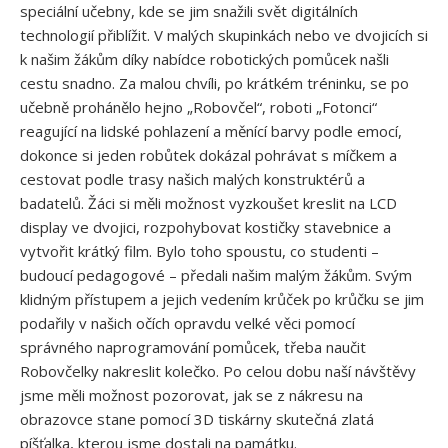
speciální učebny, kde se jim snažili svět digitálních
technologií přiblížit. V malých skupinkách nebo ve dvojicích si
k našim žákům díky nabídce robotických pomůcek našli
cestu snadno. Za malou chvíli, po krátkém tréninku, se po
učebně prohánělo hejno „Robovčel“, roboti „Fotonci“
reagující na lidské pohlazení a měnící barvy podle emocí,
dokonce si jeden robůtek dokázal pohrávat s míčkem a
cestovat podle trasy našich malých konstruktérů a
badatelů. Žáci si měli možnost vyzkoušet kreslit na LCD
display ve dvojici, rozpohybovat kostičky stavebnice a
vytvořit krátký film. Bylo toho spoustu, co studenti –
budoucí pedagogové – předali našim malým žákům. Svým
klidným přístupem a jejich vedením krůček po krůčku se jim
podařily v našich očích opravdu velké věci pomocí
správného naprogramování pomůcek, třeba naučit
Robovčelky nakreslit kolečko. Po celou dobu naší návštěvy
jsme měli možnost pozorovat, jak se z nákresu na
obrazovce stane pomocí 3D tiskárny skutečná zlatá
píšťalka, kterou jsme dostali na památku.