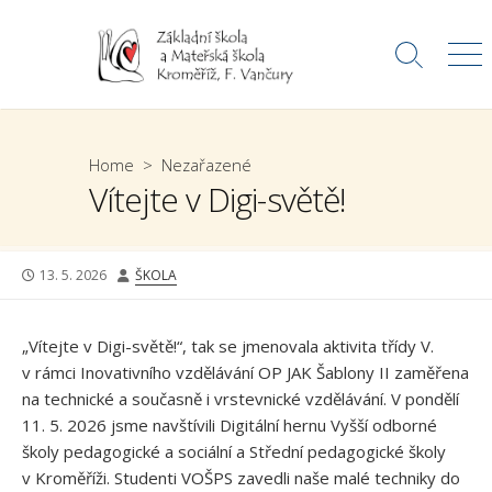
Skip
to
Search
Me
content
Toggle
Home
>
Nezařazené
Vítejte v Digi-světě!
PUBLISHED
AUTHOR
13. 5. 2026
ŠKOLA
DATE
„Vítejte v Digi-světě!“, tak se jmenovala aktivita třídy V.
v rámci Inovativního vzdělávání OP JAK Šablony II zaměřena
na technické a současně i vrstevnické vzdělávání. V pondělí
11. 5. 2026 jsme navštívili Digitální hernu Vyšší odborné
školy pedagogické a sociální a Střední pedagogické školy
v Kroměříži. Studenti VOŠPS zavedli naše malé techniky do