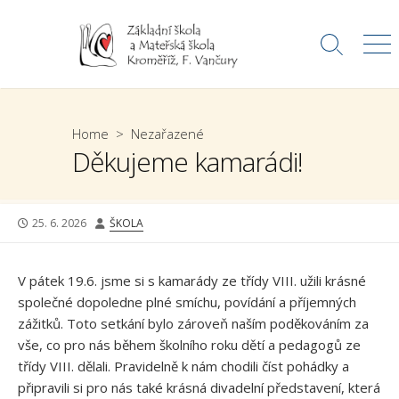
Skip
to
Search
Me
content
Toggle
Home
>
Nezařazené
Děkujeme kamarádi!
PUBLISHED
AUTHOR
25. 6. 2026
ŠKOLA
DATE
V pátek 19.6. jsme si s kamarády ze třídy VIII. užili krásné
společné dopoledne plné smíchu, povídání a příjemných
zážitků. Toto setkání bylo zároveň naším poděkováním za
vše, co pro nás během školního roku dětí a pedagogů ze
třídy VIII. dělali. Pravidelně k nám chodili číst pohádky a
připravili si pro nás také krásná divadelní představení, která