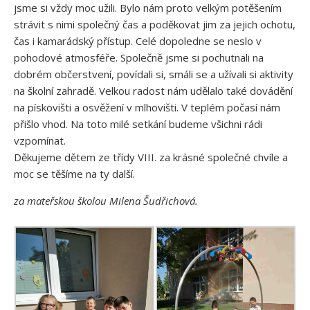
jsme si vždy moc užili. Bylo nám proto velkým potěšením
strávit s nimi společný čas a poděkovat jim za jejich ochotu,
čas i kamarádský přístup. Celé dopoledne se neslo v
pohodové atmosféře. Společně jsme si pochutnali na
dobrém občerstvení, povídali si, smáli se a užívali si aktivity
na školní zahradě. Velkou radost nám udělalo také dovádění
na pískovišti a osvěžení v mlhovišti. V teplém počasí nám
přišlo vhod. Na toto milé setkání budeme všichni rádi
vzpomínat.
Děkujeme dětem ze třídy VIII. za krásné společné chvíle a
moc se těšíme na ty další.
za mateřskou školou Milena Šudřichová.