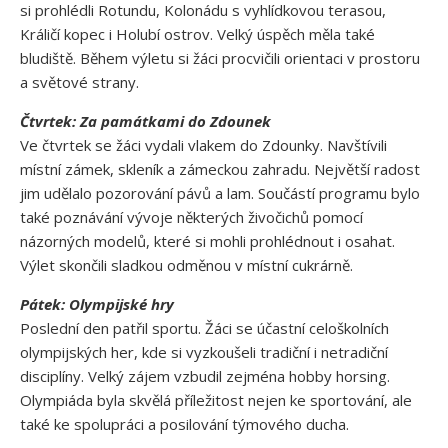
si prohlédli Rotundu, Kolonádu s vyhlídkovou terasou,
Králičí kopec i Holubí ostrov. Velký úspěch měla také
bludiště. Během výletu si žáci procvičili orientaci v prostoru
a světové strany.
Čtvrtek: Za památkami do Zdounek
Ve čtvrtek se žáci vydali vlakem do Zdounky. Navštívili
místní zámek, skleník a zámeckou zahradu. Největší radost
jim udělalo pozorování pávů a lam. Součástí programu bylo
také poznávání vývoje některých živočichů pomocí
názorných modelů, které si mohli prohlédnout i osahat.
Výlet skončili sladkou odměnou v místní cukrárně.
Pátek: Olympijské hry
Poslední den patřil sportu. Žáci se účastní celoškolních
olympijských her, kde si vyzkoušeli tradiční i netradiční
disciplíny. Velký zájem vzbudil zejména hobby horsing.
Olympiáda byla skvělá příležitost nejen ke sportování, ale
také ke spolupráci a posilování týmového ducha.