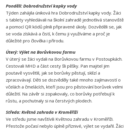
Pondělí: Dobrodružství kapky vody
Týden zahájila úniková hra Dobrodružství kapky vody. Žáci
s tablety vyhledávali na školní zahradě jednotlivá stanoviště
a pomocí QR kódů plnili připravené úkoly. Dozvěděli se, jak
se voda získává a čistí, k čemu ji využíváme a proč je
důležité pro člověka i přírodu.
Úterý: Výlet na Borůvkovou farmu
V úterý se žáci vydali na Borůvkovou farmu v Postoupkách.
Cestovali MHD a část cesty šli pěšky. Pan majitel jim
poutavě vysvětlil, jak se borůvky pěstují, sklízí a
zpracovávají. Děti se dozvěděly také mnoho zajímavostí o
včelách a čmelácích, kteří jsou pro pěstování borůvek velmi
důležití. Na závěr si zopakovaly, co borůvky potřebují k
růstu, a pochutnaly si na čerstvých plodech.
Středa: Květná zahrada v Kroměříži
Ve středu jsme navštívili Květnou zahradu v Kroměříži.
Přestože počasí nebylo úplně příznivé, výlet se vydařil. Žáci