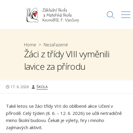
Skip
to
Search
Me
content
Toggle
Home
>
Nezařazené
Žáci z třídy VIII vyměnili
lavice za přírodu
PUBLISHED
AUTHOR
17. 6. 2026
ŠKOLA
DATE
Také letos se žáci třídy VIII do oblíbené akce Učení v
přírodě. Celý týden (8. 6. – 12. 6. 2026) se učili netradičně
mimo školní budovu. Čekali je výlety, hry i mnoho
zajímavých aktivit.