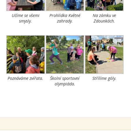
Učíme se všemi
Prohlídka Květné
Na zámku ve
smysly.
zahrady.
Zdounkách.
Poznáváme zvířata.
Školní sportovní
Střílíme góly.
olympiáda.