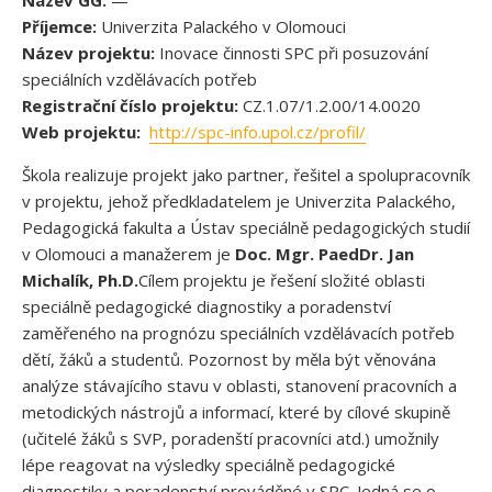
Příjemce:
Univerzita Palackého v Olomouci
Název projektu:
Inovace činnosti SPC při posuzování
speciálních vzdělávacích potřeb
Registrační číslo projektu:
CZ.1.07/1.2.00/14.0020
Web projektu:
http://spc-info.upol.cz/profil/
Škola realizuje projekt jako partner, řešitel a spolupracovník
v projektu, jehož předkladatelem je Univerzita Palackého,
Pedagogická fakulta a Ústav speciálně pedagogických studií
v Olomouci a manažerem je
Doc. Mgr. PaedDr. Jan
Michalík, Ph.D.
Cílem projektu je řešení složité oblasti
speciálně pedagogické diagnostiky a poradenství
zaměřeného na prognózu speciálních vzdělávacích potřeb
dětí, žáků a studentů. Pozornost by měla být věnována
analýze stávajícího stavu v oblasti, stanovení pracovních a
metodických nástrojů a informací, které by cílové skupině
(učitelé žáků s SVP, poradenští pracovníci atd.) umožnily
lépe reagovat na výsledky speciálně pedagogické
diagnostiky a poradenství prováděné v SPC. Jedná se o