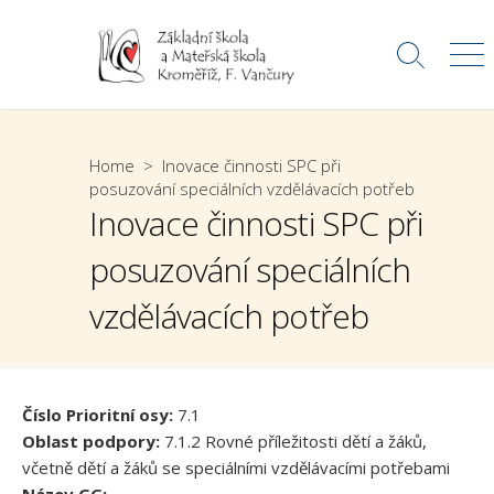
Skip
to
Search
Me
content
Toggle
Home
> Inovace činnosti SPC při
posuzování speciálních vzdělávacích potřeb
Inovace činnosti SPC při
posuzování speciálních
vzdělávacích potřeb
Číslo Prioritní osy:
7.1
Oblast podpory:
7.1.2 Rovné příležitosti dětí a žáků,
včetně dětí a žáků se speciálními vzdělávacími potřebami
Název GG:
—