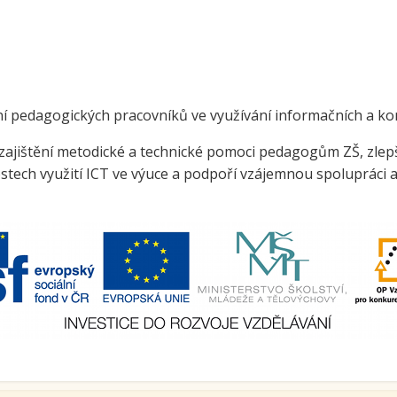
e a zelenina do škol
třída ZŠ IX
témová podpora
třída ZŠ X
érového poradenství a
zitních programů žáků
VP pro ČR
ní pedagogických pracovníků ve využívání informačních a ko
ní akční plán rozvoje
k zajištění metodické a technické pomoci pedagogům ZŠ, zle
lávání v ORP Kroměříž II
ech využití ICT ve výuce a podpoří vzájemnou spolupráci 
ekt MenSI