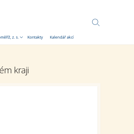
Search
Toggle
Korálky)
měříž, z. s.
Kontakty
Kalendář akcí
e
 Korálky Kroměříž
a finanční zdroje
ém kraji
ní setkání
ra pro
orálky Kroměříž,