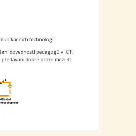
munikačních technologií.
pšení dovedností pedagogů v ICT,
a předávání dobré praxe mezi 31