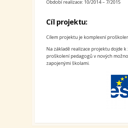
Období realizace: 10/2014 – 7/2015
Ovoc
Sys
Cíl projektu:
kari
tran
se S
Cílem projektu je komplexní proškole
Míst
Na základě realizace projektu dojde 
vzdě
proškolení pedagogů v nových možnost
Proj
zapojenými školami.