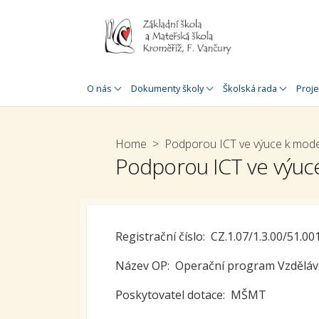
Skip
to
content
Historie školy
Úřední deska
Jednací řád
Zahr
O nás
Dokumenty školy
Školská rada
Proje
O nás
Rozpočet
Plán práce
Proj
MŠ a 
Speciálněpedagogická
Organizace školního roku
Home
> Podporou ICT ve výuce k modern
podpora
Proj
Podporou ICT ve výuce 
Inspekční zpráva
MŠ a 
Doplňková
Výroční zpráva
speciálněpedagogická
Šabl
podpora
Výroční zpráva o poskytnutí
Šablo
informací
Virtuální prohlídka
Registrační číslo: CZ.1.07/1.3.00/51.00
Douč
GDPR
30. výročí založení školy
Název OP: Operační program Vzděláv
Stav
Prohlášení o přístupnosti
školy
Poskytovatel dotace: MŠMT
škol
Whistleblowing
Krom